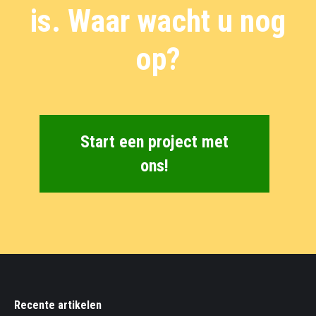
is. Waar wacht u nog
op?
Start een project met
ons!
Recente artikelen